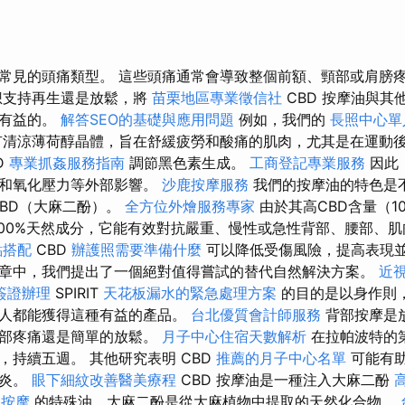
常見的頭痛類型。 這些頭痛通常會導致整個前額、頸部或肩膀
想支持再生還是放鬆，將
苗栗地區專業徵信社
CBD 按摩油與其
是有益的。
解答SEO的基礎與應用問題
例如，我們的
長照中心單
有清涼薄荷醇晶體，旨在舒緩疲勞和酸痛的肌肉，尤其是在運動後
D
專業抓姦服務指南
調節黑色素生成。
工商登記專業服務
因此
射和氧化壓力等外部影響。
沙鹿按摩服務
我們的按摩油的特色是
BD（大麻二酚）。
全方位外燴服務專家
由於其高CBD含量（10
100%天然成分，它能有效對抗嚴重、慢性或急性背部、腰部、肌
點搭配
CBD
辦護照需要準備什麼
可以降低受傷風險，提高表現
章中，我們提出了一個絕對值得嘗試的替代自然解決方案。
近
簽證辦理
SPIRIT
天花板漏水的緊急處理方案
的目的是以身作則
個人都能獲得這種有益的產品。
台北優質會計師服務
背部按摩是
背部疼痛還是簡單的放鬆。
月子中心住宿天數解析
在拉帕波特的
，持續五週。 其他研究表明 CBD
推薦的月子中心名單
可能有
節炎。
眼下細紋改善醫美療程
CBD 按摩油是一種注入大麻二酚
緩按摩
的特殊油，大麻二酚是從大麻植物中提取的天然化合物。