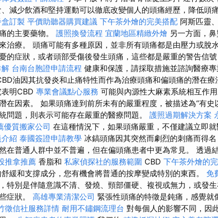
食、減少飲酒和堅持運動可以徹底改變個人的頭痛經歷，降低頭
餐盒訂製
平價助聽器購買建議
下午茶外燴的完美搭配
阿斯匹靈、
頭痛的主要藥物。
護照換發流程
宜蘭地區精緻外燴
另一方面，鼻
來治療。 頭痛可能有多種原因，並非所有頭痛都是由壓力或脫水
憂的症狀，或者頭部受傷後發生頭痛，這些都是嚴重的警告信號
詳解
台南台胞證申請流程
健康和保護，請採取措施並諮詢醫療
CBD油因其抗發炎和止痛特性而作為治療頭痛和偏頭痛的潛在療
表明CBD
專業會議點心服務
可能與內源性大麻素系統相互作用
潛在因素。 如果頭痛達到前所未有的嚴重程度，被描述為“有史
統問題，則表示可能存在嚴重的醫療問題。
護照過期解決方案
薦優質搬家公司
在這種情況下，如果頭痛嚴重，不僅建議立即
員介紹
泰國簽證申請教學
冰鎬頭痛因其突然而劇烈的刺痛而得名
然在普通人群中並不普遍，但在偏頭痛患者中更為常見。 透過
投推拿推薦
香脂和
私家偵探社的服務範圍
CBD
下午茶外燴的完
的舒緩和支撐成分，您有機會將普通的按摩變成特別的東西。
免
，特別是伴隨意識不清、發燒、頸部僵硬、複視或無力，或發生
這些症狀。
高雄專業清潔公司
緊張性頭痛的特徵是鈍痛，感覺就
竹徵信社服務詳情
耐用不鏽鋼流理台
對每個人的影響不同，因