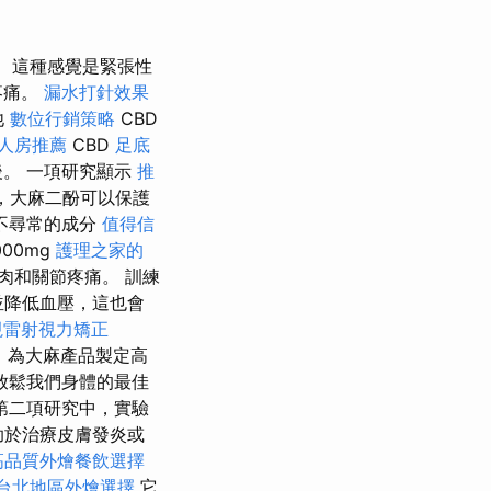
這種感覺是緊張性
疼痛。
漏水打針效果
他
數位行銷策略
CBD
人房推薦
CBD
足底
。 一項研究顯示
推
，大麻二酚可以保護
不尋常的成分
值得信
00mg
護理之家的
肉和關節疼痛。 訓練
並降低血壓，這也會
視雷射視力矯正
，為大麻產品製定高
放鬆我們身體的最佳
第二項研究中，實驗
助於治療皮膚發炎或
高品質外燴餐飲選擇
台北地區外燴選擇
它