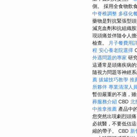
側。 採用全食物飲
中脊椎調整
多樣化
藥物是對抗緊張型
減充血劑和抗組織胺
現頭痛並伴隨令人擔
檢查。
月子餐費用
程
安心養老院選擇
外遇問題的專家
研究
這通常是頭痛疾病的
隨視力問題等神經系
薦
拔罐技巧教學
推
所夥伴
專業清潔人
暫但嚴重的不適，雖
葬服務介紹
CBD
北
中推拿推薦
產品中
您突然出現劇烈頭痛
必就醫，不要低估
縮的帶子。 CBD
新