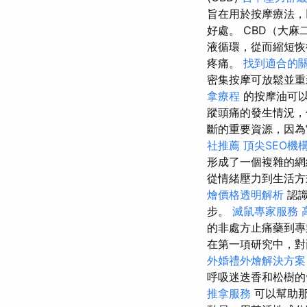
旨在用於按摩療法
好處。 CBD（大
液循環，從而縮短
疼痛。
找到適合的
密集按摩可放鬆並重
拿療程
的按摩油可以
蹤頭痛的發生情況，
斷的重要資源，因為
社推薦
頂尖SEO機
形成了一個複雜的網
從情緒壓力到生活
燴價格透明解析
認識
步。
滅鼠專家服務
的非處方止痛藥到專
在第一項研究中，對
外婚禮外燴解決方案
呼吸迷迭香和松樹的
推拿服務
可以幫助那