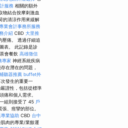
計服務
相關的額外
萃取物結合按摩刺激血
荷的清涼作用來緩解
專業會計事務所服務
務介紹
CBD
大里推
的壓痛。 透過仔細追
圖表。 此記錄是診
 茶會餐飲
高雄徵信
務專家
神經系統疾病
能存在潛在的問題，
輔聽器推薦
buffet外
再次發生的重要一
的嚴謹性，包括從標準
頭痛和個人需求。
組則接受了 45
戶
緊張、痙攣的部位。
姦專業協助
CBD
台中
肌肉的專業/業餘運