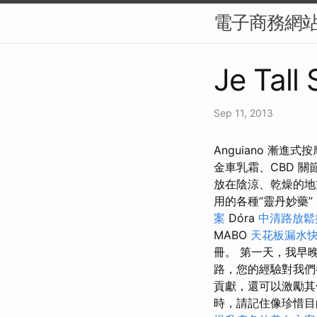
電子商務網站
Je Tall 
Sep 11, 2013
Anguiano 漸進式按
金車乳霜、CBD 關節
放在陰涼、乾燥的地
用的各種“靈丹妙藥
案
Dóra
中清路放
MABO
天花板漏水
冊。 第一天，我早
路，您的經驗對我
貢獻，還可以激勵其
時，請記住像珍惜目