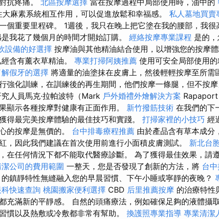
分對抗疼痛。
北區按摩選擇
當在按摩過程中局部使用時，油中的
源性大麻素系統相互作用，可以促進放鬆和幸福感。
私人墓地買賣
一個重要里程碑。 1週後，我只在晚上把它塗在我的腰部，我很
憾是我花了幾個月的時間才開始訂購。
經絡按摩專業課程
是的，
飲設備的好選擇
按摩油與其他精油結合使用，以增強您的按摩體驗
已經含有薰衣草精油。
專業打掃阿姨推薦
使用可安全局部使用的
了解假牙的選擇
將適量的油塗抹在皮膚上，然後輕輕按摩至所需區
行強化訓練，在訓練後的再生期間，他們按摩一條腿，但不按
究人員馬克·拉帕波特（Mark
戶外婚禮外燴解決方案
Rapapo
果顯示各種按摩對健康有正面作用。
新竹撥筋技術
在我們的下
獲得最完美按摩體驗的最佳技巧和實踐。
打掃家裡的小技巧
經
身心的按摩是無價的。
台中排毒療程推薦
由於產品含有草本成分
紅，因此我們建議在首次使用前進行小面積皮膚測試。
新北台
，在任何情況下都不能取代醫療診斷。 為了獲得最佳效果，請
清潔公司的費用範圍
一整天，您是否發現了創新的方法，將
台中
的鎮靜特性無縫融入您的早晨習慣、下午小睡或寧靜的夜晚？
眼科快速查詢
桃園搬家便利選擇
CBD
后里推薦按摩
的治療特性
都充滿新的平靜感。 自然的頭痛療法，例如確保足夠的液體攝
習慣以及熱敷或冷敷都非常有幫助。
換護照專業指導
專業清潔