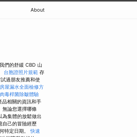
About
品與我們的舒緩 CBD 山
。
台胞證照片規範
存
嘗試過朋友推薦和使
房屋漏水全面檢修方
肉毒桿菌除皺體驗
產品相關的資訊和手
 無論您選擇哪條
以為集體的放鬆做出
憶自己的冒險經歷
任何特定日期。
快速