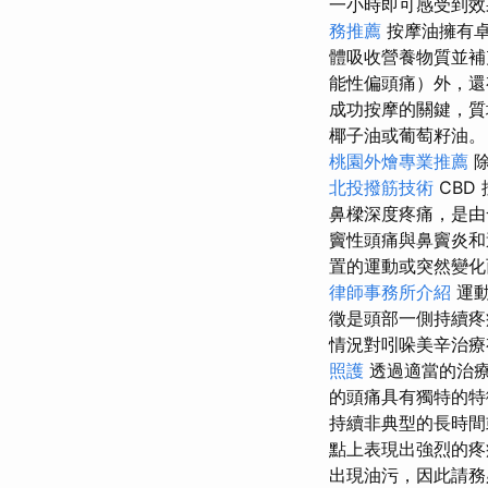
一小時即可感受到
務推薦
按摩油擁有
體吸收營養物質並補
能性偏頭痛）外，還
成功按摩的關鍵，
椰子油或葡萄籽油
桃園外燴專業推薦
除
北投撥筋技術
CBD
鼻樑深度疼痛，是
竇性頭痛與鼻竇炎
置的運動或突然變
律師事務所介紹
運動
徵是頭部一側持續疼
情況對吲哚美辛治療
照護
透過適當的治
的頭痛具有獨特的
持續非典型的長時間
點上表現出強烈的
出現油污，因此請務