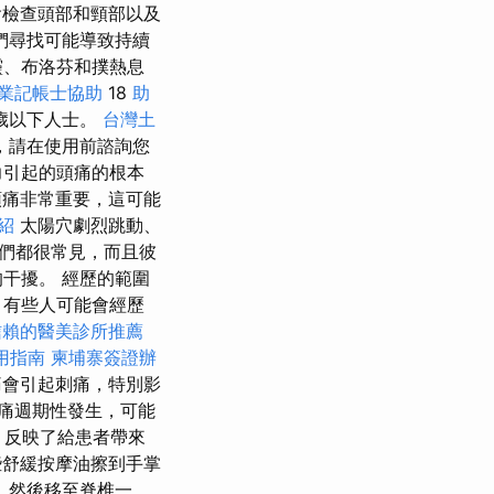
會檢查頭部和頸部以及
們尋找可能導致持續
靈、布洛芬和撲熱息
業記帳士協助
18
助
歲以下人士。
台灣土
，請在使用前諮詢您
力引起的頭痛的根本
頭痛非常重要，這可能
紹
太陽穴劇烈跳動、
們都很常見，而且彼
干擾。 經歷的範圍
 有些人可能會經歷
信賴的醫美診所推薦
用指南
柬埔寨簽證辦
痛會引起刺痛，特別影
痛週期性發生，可能
，反映了給患者帶來
舒緩按摩油擦到手掌
，然後移至脊椎一