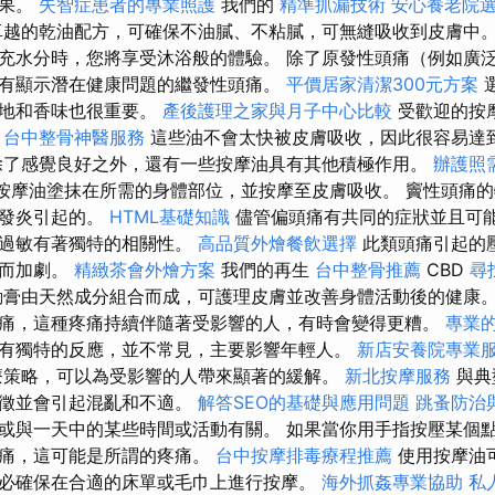
效果。
失智症患者的專業照護
我們的
精準抓漏技術
安心養老院
卓越的乾油配方，可確保不油膩、不粘膩，可無縫吸收到皮膚中
充水分時，您將享受沐浴般的體驗。 除了原發性頭痛（例如廣
有顯示潛在健康問題的繼發性頭痛。
平價居家清潔300元方案
質地和香味也很重要。
產後護理之家與月子中心比較
受歡迎的按
。
台中整骨神醫服務
這些油不會太快被皮膚吸收，因此很容易達
了感覺良好之外，還有一些按摩油具有其他積極作用。
辦護照
 按摩油塗抹在所需的身體部位，並按摩至皮膚吸收。 竇性頭痛
由發炎引起的。
HTML基礎知識
儘管偏頭痛有共同的症狀並且可
和過敏有著獨特的相關性。
高品質外燴餐飲選擇
此類頭痛引起的
化而加劇。
精緻茶會外燴方案
我們的再生
台中整骨推薦
CBD
尋
膏由天然成分組合而成，可護理皮膚並改善身體活動後的健康。
痛，這種疼痛持續伴隨著受影響的人，有時會變得更糟。
專業
有獨特的反應，並不常見，主要影響年輕人。
新店安養院專業
療策略，可以為受影響的人帶來顯著的緩解。
新北按摩服務
與典
特徵並會引起混亂和不適。
解答SEO的基礎與應用問題
跳蚤防治
或與一天中的某些時間或活動有關。 如果當你用手指按壓某個
疼痛，這可能是所謂的疼痛。
台中按摩排毒療程推薦
使用按摩油
必確保在合適的床單或毛巾上進行按摩。
海外抓姦專業協助
私