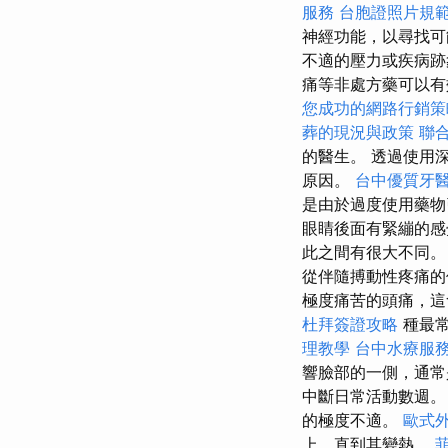
服務
台胞證照片規
神經功能，以尋找
不適的壓力或疾病跡
痛等非處方藥可以
您成功的網路行銷策
葬的現況與政策
聯
的醫生。 透過使用
原因。
台中優質牙
是由於過度使用藥
眼睛後面有緊繃的感
此之間有很大不同。
從伴隨搏動性疼痛的
極度痛苦的頭痛，這
杜拜簽證攻略
種最常
理教學
台中水療服
響臉部的一側，通
中斷日常活動數週
的極度不適。
歐式
上，直到其變熱。