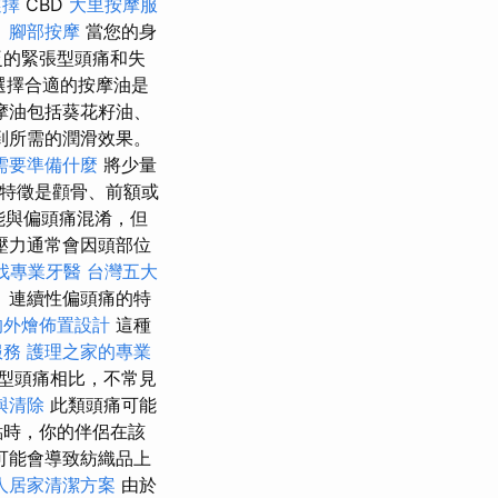
選擇
CBD
大里按摩服
。
腳部按摩
當您的身
泛的緊張型頭痛和失
選擇合適的按摩油是
摩油包括葵花籽油、
到所需的潤滑效果。
需要準備什麼
將少量
的特徵是顴骨、前額或
能與偏頭痛混淆，但
壓力通常會因頭部位
找專業牙醫
台灣五大
 連續性偏頭痛的特
的外燴佈置設計
這種
服務
護理之家的專業
型頭痛相比，不常見
與清除
此類頭痛可能
點時，你的伴侶在該
可能會導致紡織品上
人居家清潔方案
由於