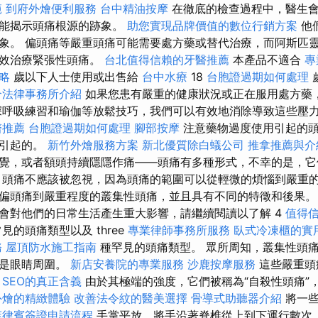
範
到府外燴便利服務
台中精油按摩
在徹底的檢查過程中，醫生
可能揭示頭痛根源的跡象。
助您實現品牌價值的數位行銷方案
他
象。 偏頭痛等嚴重頭痛可能需要處方藥或替代治療，而阿斯匹
有效治療緊張性頭痛。
台北值得信賴的牙醫推薦
本產品不適合
專
略
歲以下人士使用或出售給
台中水療
18
台胞證過期如何處理
合法律事務所介紹
如果您患有嚴重的健康狀況或正在服用處方藥
深呼吸練習和瑜伽等放鬆技巧，我們可以有效地消除導致這些壓
醫推薦
台胞證過期如何處理
腳部按摩
注意藥物過度使用引起的
物引起的。
新竹外燴服務方案
新北優質除白蟻公司
推拿推薦與介
覺，或者額頭持續隱隱作痛——頭痛有多種形式，不幸的是，它
 頭痛不應該被忽視，因為頭痛的範圍可以從輕微的煩惱到嚴重的
偏頭痛到嚴重程度的叢集性頭痛，並且具有不同的特徵和後果。
會對他們的日常生活產生重大影響，請繼續閱讀以了解 4
值得
見的頭痛類型以及 three
專業律師事務所服務
臥式冷凍櫃的實
務
屋頂防水施工指南
種罕見的頭痛類型。 眾所周知，叢集性頭
常是眼睛周圍。
新店安養院的專業服務
沙鹿按摩服務
這些嚴重頭
。
SEO的真正含義
由於其極端的強度，它們被稱為“自殺性頭痛”
外燴的精緻體驗
改善法令紋的醫美選擇
骨導式助聽器介紹
將一些
菲律賓簽證申請流程
手掌平放，將手沿著脊椎從上到下運行數次