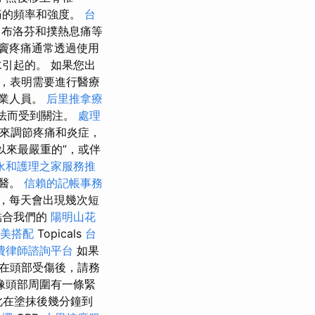
痛的頻率和強度。
台
布洛芬和撲熱息痛等
竇疼痛通常透過使用
引起的。 如果您出
，表明需要進行醫療
專業人員。
后里推拿療
法而受到關注。
處理
來調節疼痛和炎症，
以來最嚴重的”，或伴
永和護理之家服務推
就醫。
信賴的記帳事務
，每天會出現幾次短
結合我們的
陽明山花
美搭配
Topicals
台
費律師諮詢平台
如果
在頭部受傷後，請務
像頭部周圍有一條緊
此在塗抹後幾分鐘到