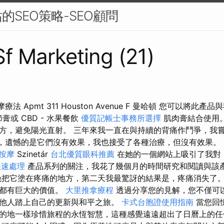
的SEO策略-SEO顧問
Sf Marketing (21)
摩療法 Apmt 311 Houston Avenue F 曼哈頓 您可以將此產
膏或 CBD - 水果餐飲
優質記帳士事務所選擇
肌肉膏結合使用
方，避免陽光直射。 三年來我一直在與持續的背痛作鬥爭，我
”，遺憾的是它們沒有效果，我也接受了各種治療，但沒有效果。
鬆按摩
Szinetár
台北優質眼科推薦
在她的一個網站上吸引了我對
快速處理
產品系列的關注，我花了幾個月的時間研究和閱讀與該
晚把它塗在疼痛的地方，第二天我最驚訝的結果是，疼痛消失了。
們都有巨大的價值。
大里推拿療程
透過分享您的見解，您不僅可
他人踏上自己的更新與和平之旅。
卡式台胞證使用指南
當您回
的地一樣珍惜旅程的永恆智慧，這種感覺遠遠超出了日曆上的