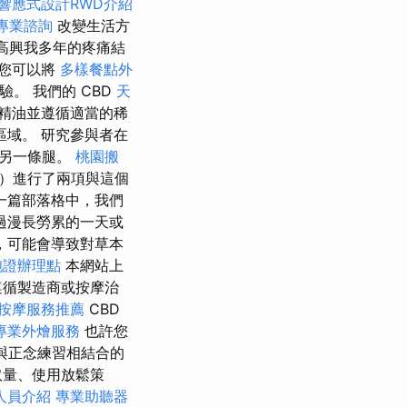
響應式設計RWD介紹
專業諮詢
改變生活方
高興我多年的疼痛結
您可以將
多樣餐點外
。 我們的 CBD
天
精油並遵循適當的稀
域。 研究參與者在
摩另一條腿。
桃園搬
rt）進行了兩項與這個
一篇部落格中，我們
過漫長勞累的一天或
，可能會導致對草本
胞證辦理點
本網站上
遵循製造商或按摩治
按摩服務推薦
CBD
專業外燴服務
也許您
與正念練習相結合的
取量、使用放鬆策
人員介紹
專業助聽器