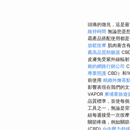
頭痛的徵兆，這是最
維持時間
無論您是
霜產品搭配使用都
放鬆按摩
肌肉膏含
薦高品質助聽器
CB
皮膚免受紫外線輻
賴的網路行銷公司
C
專業照護
CBD）和
前使用
精緻外燴茶
影響表現在我們的文
VAPOR
柬埔寨旅遊
品質標準，並使每
工具之一，無論是
組每週接受一次按摩
關節疼痛，例如關
(CBD)
台中壓力舒