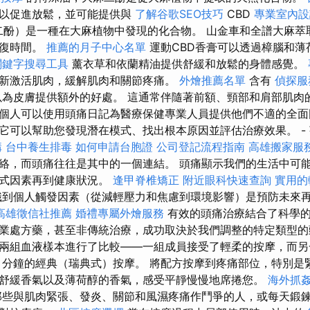
，以促進放鬆，並可能提供與
了解谷歌SEO技巧
CBD
專業室內設
麻二酚）是一種在大麻植物中發現的化合物。 山金車和全譜大麻
恢復時間。
推薦的月子中心名單
運動CBD香膏可以透過樟腦和薄
關鍵字搜尋工具
薰衣草和依蘭精油提供舒緩和放鬆的身體感覺。
新激活肌肉，緩解肌肉和關節疼痛。
外燴推薦名單
含有
偵探服
為皮膚提供額外的好處。 這通常伴隨著前額、頸部和肩部肌肉
個人可以使用頭痛日記為醫療保健專業人員提供他們不適的全面
它可以幫助您發現潛在模式、找出根本原因並評估治療效果。 -
構
台中養生排毒
如何申請台胞證
公司登記流程指南
高雄搬家服
絡，而頭痛往往是其中的一個連結。 頭痛顯示我們的生活中可
方式因素再到健康狀況。
逢甲脊椎矯正
附近眼科快速查詢
實用的
到個人觸發因素（從減輕壓力和焦慮到環境影響）是預防未來
高雄徵信社推薦
婚禮專屬外燴服務
有效的頭痛治療結合了科學
業處方藥，甚至非傳統治療，成功取決於我們調整的特定類型的
兩組血液樣本進行了比較——一組成員接受了輕柔的按摩，而另一
分鐘的經典（瑞典式）按摩。 將配方按摩到疼痛部位，特別是
舒緩香氣以及薄荷醇的香氣，感受平靜慢慢地席捲您。
海外抓
些與肌肉緊張、發炎、關節和風濕疼痛作鬥爭的人，或每天鍛鍊