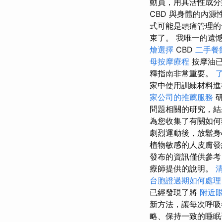
動員，用其活性成
CBD 與身體的內
式可能是頭痛管理的
束了。 我唯一的遺
燴選擇
CBD
二手餐
母按摩療程
按摩油
釋指南非常重要。
家中使用訓練材料進
家公司的推薦服務
研
問題相關的研究，結
為您收集了有關如何
劇烈運動後，放鬆
植物敏感的人皮膚發
發布的資訊僅供參考
療師提供的說明。
台胞證過期如何處理
已經發現了將
附近
新方法，讓每次呼吸
略、保持一致的睡眠